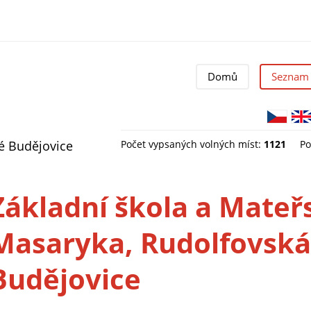
Domů
Seznam 
ké Budějovice
Počet vypsaných volných míst:
1121
Po
Základní škola a Mateřs
Masaryka, Rudolfovská
Budějovice