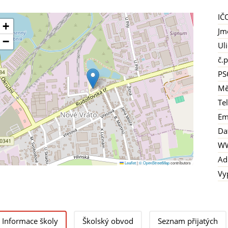
IČ
+
Jm
−
Ul
č.p
PS
Mě
Te
Em
Da
W
Ad
Leaflet
|
© OpenStreetMap
contributors
Vy
Informace školy
Školský obvod
Seznam přijatých