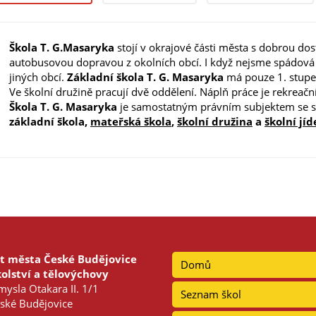
Škola T. G.Masaryka
stojí v okrajové části města s dobrou d
autobusovou dopravou z okolních obcí. I když nejsme spádová šk
jiných obcí.
Základní škola
T. G. Masaryka
má pouze 1. stupeň
Ve školní družině pracují dvě oddělení. Náplň práce je rekreač
Škola
T. G. Masaryka
je samostatným právním subjektem se 
základní škola,
mateřská škola
,
školní družina
a
školní jíd
t města České Budějovice
Domů
olství a tělovýchovy
ysla Otakara II. 1/1
Seznam škol
ské Budějovice