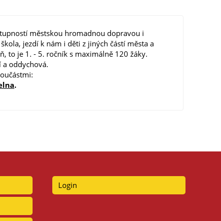
ostupností městskou hromadnou dopravou i
ola, jezdí k nám i děti z jiných částí města a
, to je 1. - 5. ročník s maximálně 120 žáky.
ní a oddychová.
součástmi:
elna
.
Login