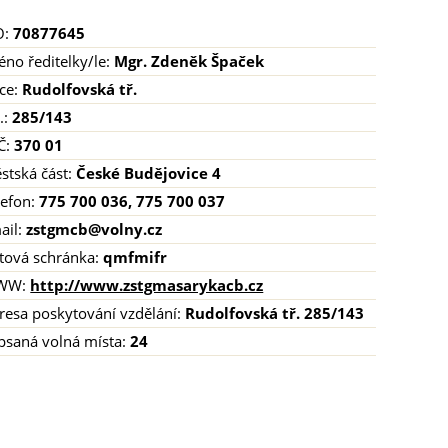
O:
70877645
éno ředitelky/le:
Mgr. Zdeněk Špaček
ice:
Rudolfovská tř.
.:
285/143
Č:
370 01
stská část:
České Budějovice 4
lefon:
775 700 036, 775 700 037
ail:
zstgmcb@volny.cz
tová schránka:
qmfmifr
WW:
http://www.zstgmasarykacb.cz
resa poskytování vzdělání:
Rudolfovská tř. 285/143
psaná volná místa:
24