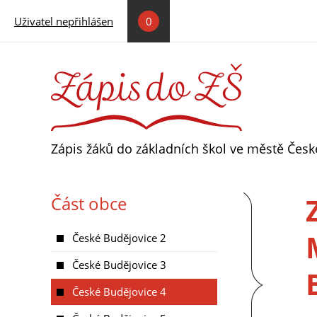
Přejít k hlavnímu obsahu
Uživatel nepřihlášen
0
Zápis žáků do základních škol ve městě Čes
Část obce
České Budějovice 2
České Budějovice 3
České Budějovice 4