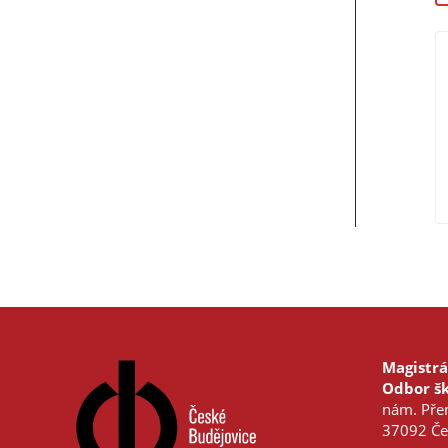
Magistrá
Odbor šk
nám. Přem
37092 Če