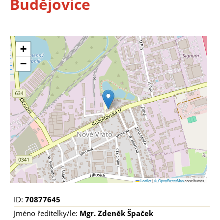
Budějovice
+
−
Leaflet
|
© OpenStreetMap
contributors
ID:
70877645
Jméno ředitelky/le:
Mgr. Zdeněk Špaček