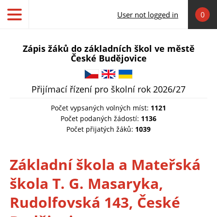
Skip to main content
User not logged in
0
Zápis žáků do základních škol ve městě
České Budějovice
Čeština
English
Українська
Přijímací řízení pro školní rok 2026/27
Počet vypsaných volných míst:
1121
Počet podaných žádostí:
1136
Počet přijatých žáků:
1039
Základní škola a Mateřská
škola T. G. Masaryka,
Rudolfovská 143, České