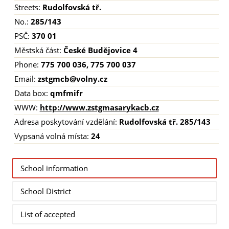
Streets:
Rudolfovská tř.
No.:
285/143
PSČ:
370 01
Městská část:
České Budějovice 4
Phone:
775 700 036, 775 700 037
Email:
zstgmcb@volny.cz
Data box:
qmfmifr
WWW:
http://www.zstgmasarykacb.cz
Adresa poskytování vzdělání:
Rudolfovská tř. 285/143
Vypsaná volná místa:
24
School information
School District
List of accepted