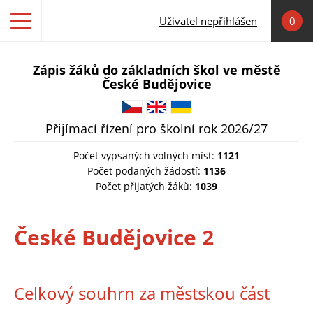
Přejít k hlavnímu obsahu
Uživatel nepřihlášen
0
Zápis žáků do základních škol ve městě
České Budějovice
Čeština
English
Українська
Přijímací řízení pro školní rok 2026/27
Počet vypsaných volných míst:
1121
Počet podaných žádostí:
1136
Počet přijatých žáků:
1039
České Budějovice 2
Celkový souhrn za městskou část