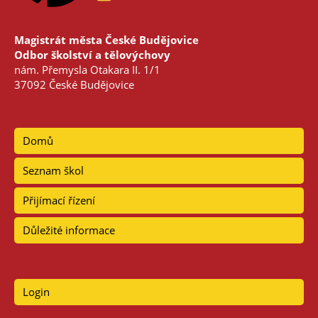
Magistrát města České Budějovice
Odbor školství a tělovýchovy
nám. Přemysla Otakara II. 1/1
37092 České Budějovice
Domů
Seznam škol
Přijímací řízení
Důležité informace
Login