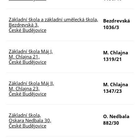
Základní škola a základní umělecká škola,
Bezdrevská
Bezdrevská 3,
1
1036/3
České Budějovice
Základní škola Máj I,
M. Chlajna
M. Chlajna 21,
7
1319/21
České Budějovice
Základní škola Máj II,
M. Chlajna
M. Chlajna 23,
7
1347/23
České Budějovice
Základní škola,
O. Nedbala
Oskara Nedbala 30,
8
882/30
České Budějovice