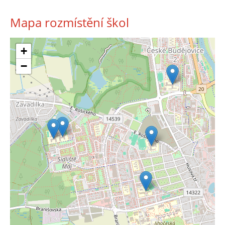
Mapa rozmístění škol
+
−