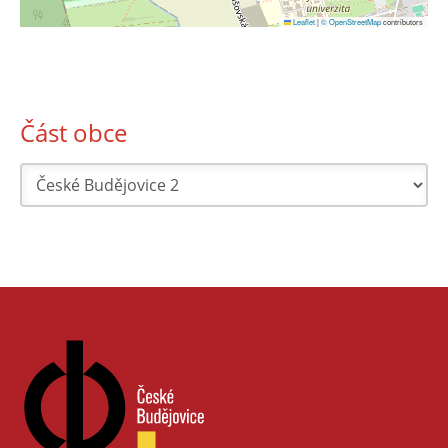
Leaflet
|
© OpenStreetMap
contributors
Část obce