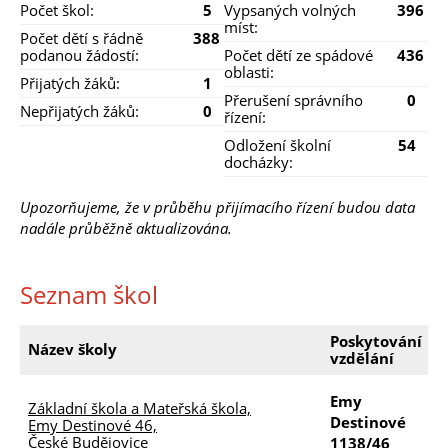
Počet škol:
5
Vypsaných volných
396
míst:
Počet dětí s řádně
388
podanou žádostí:
Počet dětí ze spádové
436
oblasti:
Přijatých žáků:
1
Přerušení správního
0
Nepřijatých žáků:
0
řízení:
Odložení školní
54
docházky:
Upozorňujeme, že v průběhu přijímacího řízení budou data
nadále průběžně aktualizována.
Seznam škol
Poskytování
V
Název školy
vzdělání
m
Emy
Základní škola a Mateřská škola,
Destinové
Emy Destinové 46,
6
České Budějovice
1138/46