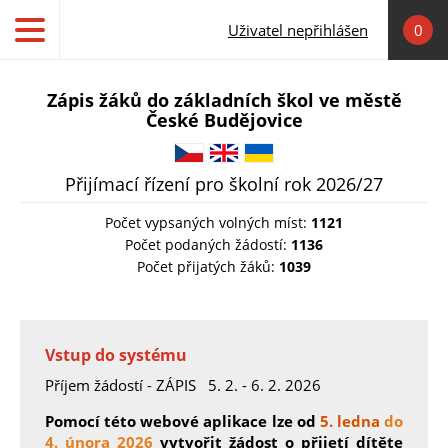
Přejít k hlavnímu obsahu
Uživatel nepřihlášen
0
Zápis žáků do základních škol ve městě
České Budějovice
Čeština
English
Українська
Přijímací řízení pro školní rok 2026/27
Počet vypsaných volných míst:
1121
Počet podaných žádostí:
1136
Počet přijatých žáků:
1039
Vstup do systému
Příjem žádostí - ZÁPIS 5. 2. - 6. 2. 2026
Pomocí této webové aplikace lze od
5. ledna
do
4. února 2026
vytvořit žádost o přijetí dítěte