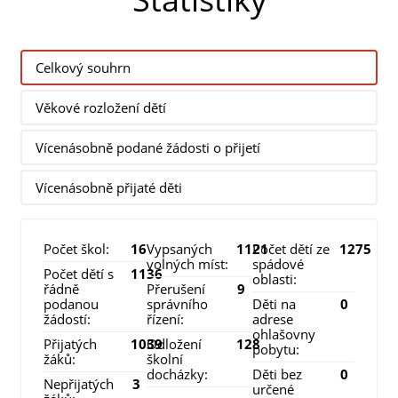
Celkový souhrn
Věkové rozložení dětí
Vícenásobně podané žádosti o přijetí
Vícenásobně přijaté děti
Počet škol:
16
Vypsaných
1121
Počet dětí ze
1275
volných míst:
spádové
Počet dětí s
1136
oblasti:
řádně
Přerušení
9
podanou
správního
Děti na
0
žádostí:
řízení:
adrese
ohlašovny
Přijatých
1039
Odložení
128
pobytu:
žáků:
školní
docházky:
Děti bez
0
Nepřijatých
3
určené