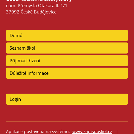
nám. Přemysla Otakara II. 1/1
37092 České Budějovice
Domů
Seznam škol
Přijímací řízení
Důležité informace
Login
Aplikace postavena na systému:
www.zapisdoskol.cz
|