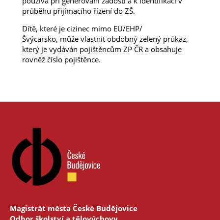
používá při generování žádosti a k identifikaci v
průběhu přijímacího řízení do ZŠ.
Dítě, které je cizinec mimo EU/EHP/
Švýcarsko, může vlastnit obdobný zelený průkaz,
který je vydáván pojištěncům ZP ČR a obsahuje
rovněž číslo pojištěnce.
Magistrát města České Budějovice
Odbor školství a tělovýchovy