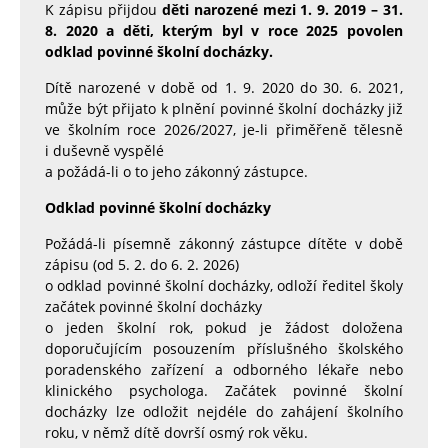
K zápisu přijdou
děti narozené mezi 1. 9. 2019 – 31.
8. 2020 a děti, kterým byl v roce 2025 povolen
odklad povinné školní docházky.
Dítě narozené v době od 1. 9. 2020 do 30. 6. 2021,
může být přijato k plnění povinné školní docházky již
ve školním roce 2026/2027, je-li přiměřeně tělesně
i duševně vyspělé
a požádá-li o to jeho zákonný zástupce.
O
dklad povinné školní docházky
Požádá-li písemně zákonný zástupce dítěte v době
zápisu (od 5. 2. do 6. 2. 2026)
o odklad povinné školní docházky, odloží ředitel školy
začátek povinné školní docházky
o jeden školní rok, pokud je žádost doložena
doporučujícím posouzením příslušného školského
poradenského zařízení a odborného lékaře nebo
klinického psychologa. Začátek povinné školní
docházky lze odložit nejdéle do zahájení školního
roku, v němž dítě dovrší osmý rok věku.