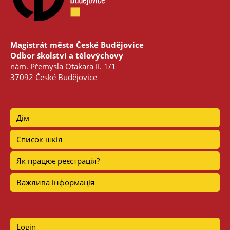
Magistrát města České Budějovice
Odbor školství a tělovýchovy
nám. Přemysla Otakara II. 1/1
37092 České Budějovice
Дім
Список шкіл
Як працює реєстрація?
Важлива інформація
Login