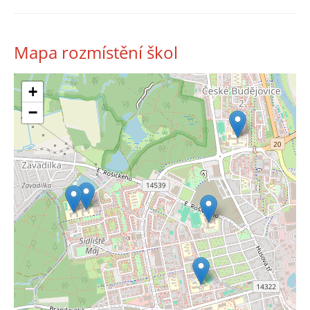
Mapa rozmístění škol
+
−