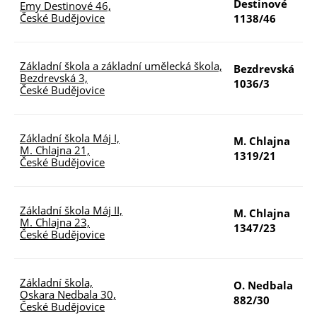
Destinové
Emy Destinové 46,
6
České Budějovice
1138/46
Základní škola a základní umělecká škola,
Bezdrevská
Bezdrevská 3,
1
1036/3
České Budějovice
Základní škola Máj I,
M. Chlajna
M. Chlajna 21,
7
1319/21
České Budějovice
Základní škola Máj II,
M. Chlajna
M. Chlajna 23,
7
1347/23
České Budějovice
Základní škola,
O. Nedbala
Oskara Nedbala 30,
8
882/30
České Budějovice