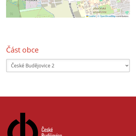
Leaflet
|
© OpenStreetMap
contributors
Část obce