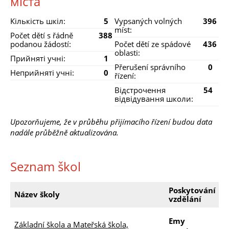
міста
Кількість шкіл:
5
Vypsaných volných
396
míst:
Počet dětí s řádně
388
podanou žádostí:
Počet dětí ze spádové
436
oblasti:
Прийняті учні:
1
Přerušení správního
0
Неприйняті учні:
0
řízení:
Відстрочення
54
відвідування школи:
Upozorňujeme, že v průběhu přijímacího řízení budou data
nadále průběžně aktualizována.
Seznam škol
Poskytování
V
Název školy
vzdělání
m
Emy
Základní škola a Mateřská škola,