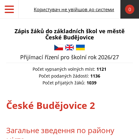
Skip to main content
Користувач не увійшов до системи
0
Zápis žáků do základních škol ve městě
České Budějovice
Čeština
English
Українська
Přijímací řízení pro školní rok 2026/27
Počet vypsaných volných míst:
1121
Počet podaných žádostí:
1136
Počet přijatých žáků:
1039
České Budějovice 2
Загальне зведення по району