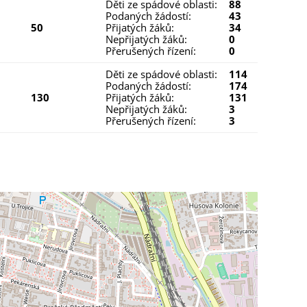
Děti ze spádové oblasti:
88
Podaných žádostí:
43
50
Přijatých žáků:
34
Nepřijatých žáků:
0
Přerušených řízení:
0
Děti ze spádové oblasti:
114
Podaných žádostí:
174
130
Přijatých žáků:
131
Nepřijatých žáků:
3
Přerušených řízení:
3