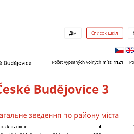
Дім
Список шкіл
ké Budějovice
Počet vypsaných volných míst:
1121
Po
České Budějovice 3
агальне зведення по району міста
лькість шкіл:
4