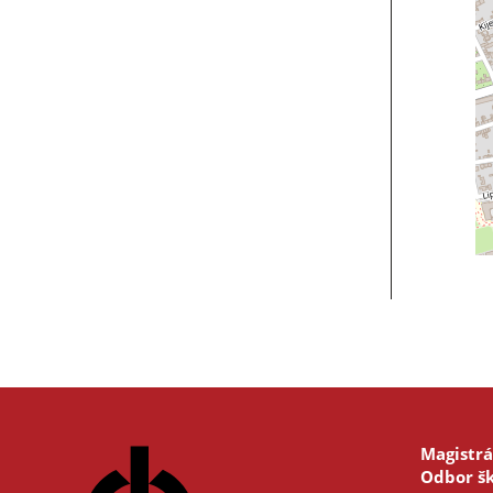
Magistrá
Odbor šk