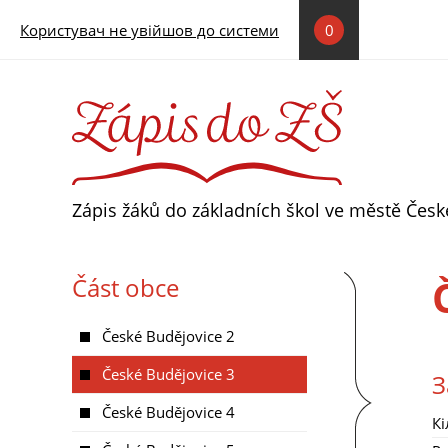
Skip to main content
Користувач не увійшов до системи
0
Zápis žáků do základních škol ve městě Čes
Část obce
České Budějovice 2
České Budějovice 3
З
České Budějovice 4
Кі