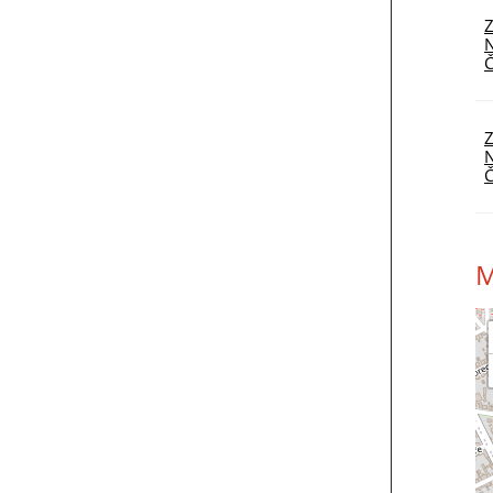
Z
N
Č
Z
N
Č
M