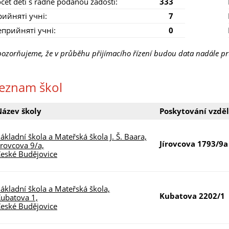
čet dětí s řádně podanou žádostí:
333
ийняті учні:
7
еприйняті учні:
0
ozorňujeme, že v průběhu přijímacího řízení budou data nadále pr
eznam škol
Název školy
Poskytování vzděl
ákladní škola a Mateřská škola J. Š. Baara,
Jírovcova 1793/9a
írovcova 9/a,
eské Budějovice
ákladní škola a Mateřská škola,
Kubatova 2202/1
ubatova 1,
eské Budějovice