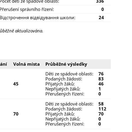
Počet dětí ze spádové oblasti:
336
Přerušení správního řízení:
0
Відстрочення відвідування школи:
24
ůběžně aktualizována.
ání
Volná místa
Průběžné výsledky
Děti ze spádové oblasti:
76
Podaných žádostí:
83
45
Přijatých žáků:
46
Nepřijatých žáků:
1
Přerušených řízení:
0
Děti ze spádové oblasti:
58
Podaných žádostí:
112
70
Přijatých žáků:
70
Nepřijatých žáků:
0
Přerušených řízení:
0