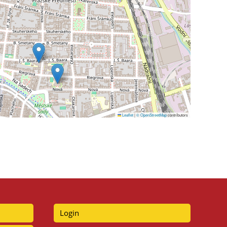
Leaflet
|
© OpenStreetMap
contributors
Login