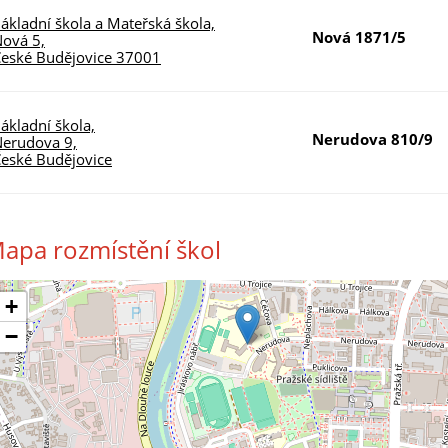
ákladní škola a Mateřská škola,
Nová 1871/5
ová 5,
eské Budějovice 37001
ákladní škola,
Nerudova 810/9
erudova 9,
eské Budějovice
apa rozmístění škol
+
−