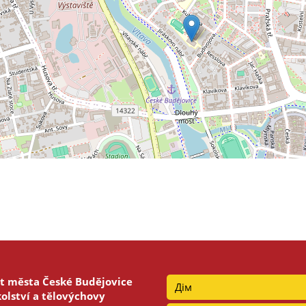
t města České Budějovice
Дім
olství a tělovýchovy