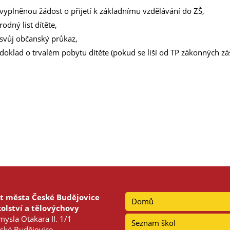
vyplněnou žádost o přijetí k základnímu vzdělávání do ZŠ,
rodný list dítěte,
svůj občanský průkaz,
doklad o trvalém pobytu dítěte (pokud se liší od TP zákonných zá
t města České Budějovice
Domů
olství a tělovýchovy
ysla Otakara II. 1/1
Seznam škol
ské Budějovice