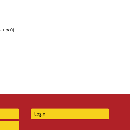
stupců).
Login