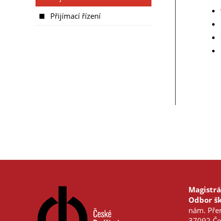
Přijímací řízení
Magistrá
Odbor šk
nám. Přem
37092 Če