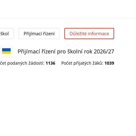
škol
Přijímací řízení
Důležité informace
Přijímací řízení pro školní rok 2026/27
Čeština
English
Українська
čet podaných žádostí:
1136
Počet přijatých žáků:
1039