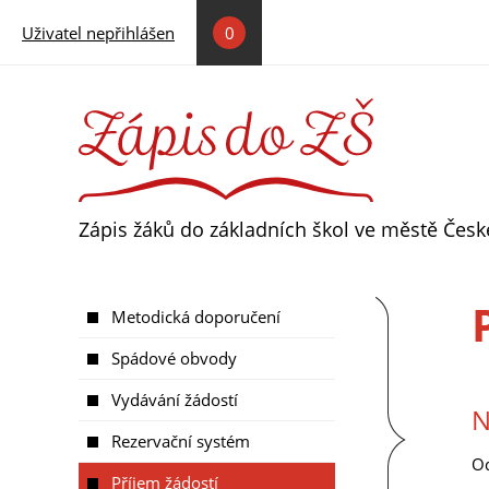
Přejít k hlavnímu obsahu
Uživatel nepřihlášen
0
Zápis žáků do základních škol ve městě Čes
Metodická doporučení
Spádové obvody
Vydávání žádostí
N
Rezervační systém
Od
Příjem žádostí