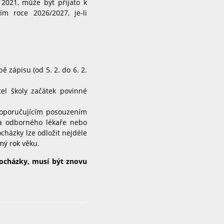
 2021, může být přijato k
ím roce 2026/2027, je-li
 zápisu (od 5. 2. do 6. 2.
tel školy začátek povinné
 doporučujícím posouzením
 a odborného lékaře nebo
cházky lze odložit nejdéle
mý rok věku.
docházky, musí být znovu