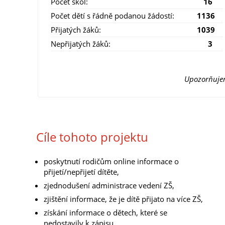
Počet škol:
16
Počet dětí s řádně podanou žádostí:
1136
Přijatých žáků:
1039
Nepřijatých žáků:
3
Upozorňujem
Cíle tohoto projektu
poskytnutí rodičům online informace o
přijetí/nepřijetí dítěte,
zjednodušení administrace vedení ZŠ,
zjištění informace, že je dítě přijato na více ZŠ,
získání informace o dětech, které se
nedostavily k zápisu,