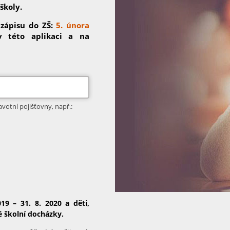
školy.
 zápisu do ZŠ:
5. února
 této aplikaci a na
avotní pojišťovny, např.:
19 – 31. 8. 2020 a děti,
é školní docházky.