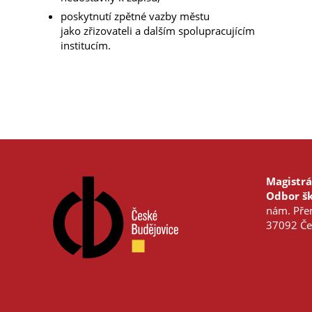
poskytnutí zpětné vazby městu
jako zřizovateli a dalším spolupracujícím
institucím.
Magistrá
Odbor šk
nám. Přem
37092 Če