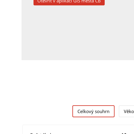
Otevřít v aplikaci GIS města ČB
Celkový souhrn
Věko