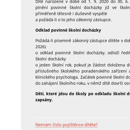
Dítě narozené v době od 1. 9. 2020 do 30. 6.
plnění povinné školní docházky již ve školn
přiměřeně tělesně i duševně vyspělé
a požádá-li o to jeho zákonný zástupce.
O
dklad povinné školní docházky
Požádá-li písemně zákonný zástupce dítěte v době
2026)
o odklad povinné školní docházky, odloží ředi
školní docházky
o jeden školní rok, pokud je žádost doložena
příslušného školského poradenského zařízení
klinického psychologa. Začátek povinné školní do
do zahájení školního roku, v němž dítě dovrší os
Děti, které jdou do školy po odkladu školní 
zapsány.
Nemám číslo pojištěnce-dítěte?