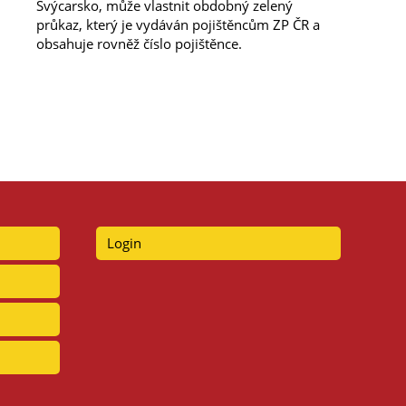
Švýcarsko, může vlastnit obdobný zelený
průkaz, který je vydáván pojištěncům ZP ČR a
obsahuje rovněž číslo pojištěnce.
Login