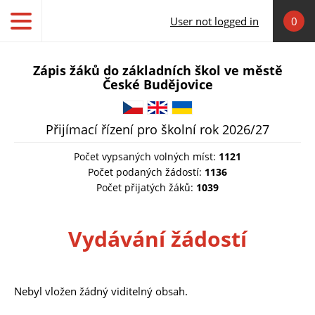
Skip to main content
User not logged in
0
Zápis žáků do základních škol ve městě
České Budějovice
Čeština
English
Українська
Přijímací řízení pro školní rok 2026/27
Počet vypsaných volných míst:
1121
Počet podaných žádostí:
1136
Počet přijatých žáků:
1039
Vydávání žádostí
Nebyl vložen žádný viditelný obsah.